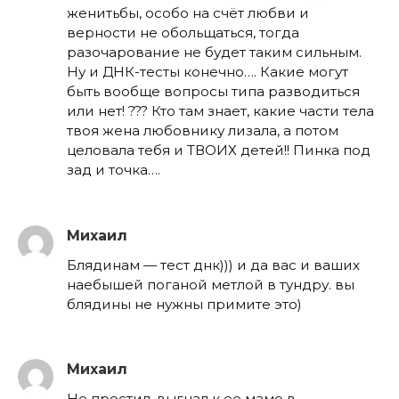
женитьбы, особо на счёт любви и
верности не обольщаться, тогда
разочарование не будет таким сильным.
Ну и ДНК-тесты конечно…. Какие могут
быть вообще вопросы типа разводиться
или нет! ??? Кто там знает, какие части тела
твоя жена любовнику лизала, а потом
целовала тебя и ТВОИХ детей!! Пинка под
зад и точка….
Михаил
Блядинам — тест днк))) и да вас и ваших
наебышей поганой метлой в тундру. вы
блядины не нужны примите это)
Михаил
Не простил, выгнал к ее маме в