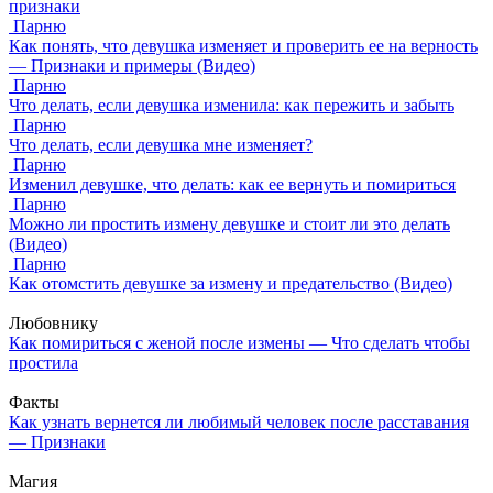
признаки
Парню
Как понять, что девушка изменяет и проверить ее на верность
— Признаки и примеры (Видео)
Парню
Что делать, если девушка изменила: как пережить и забыть
Парню
Что делать, если девушка мне изменяет?
Парню
Изменил девушке, что делать: как ее вернуть и помириться
Парню
Можно ли простить измену девушке и стоит ли это делать
(Видео)
Парню
Как отомстить девушке за измену и предательство (Видео)
Любовнику
Как помириться с женой после измены — Что сделать чтобы
простила
Факты
Как узнать вернется ли любимый человек после расставания
— Признаки
Магия