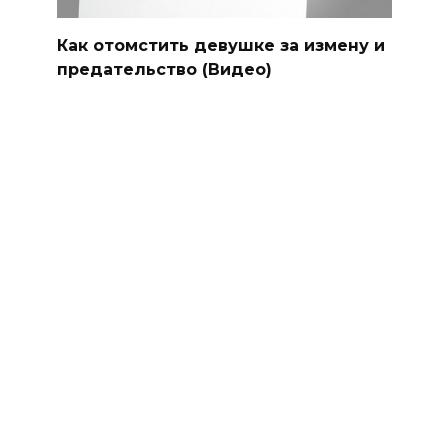
Как отомстить девушке за измену и
предательство (Видео)
Люблю любовницу, но не могу
бросить жену — Что делать?
Почему изменяет Овен мужчина и
женщина