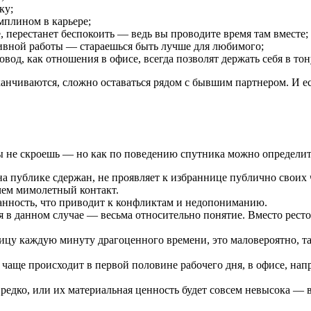
ку;
мплином в карьере;
, перестанет беспокоить — ведь вы проводите время там вместе;
ивной работы — стараешься быть лучше для любимого;
вод, как отношения в офисе, всегда позволят держать себя в то
канчиваются, сложно оставаться рядом с бывшим партнером. И ес
не скроешь — но как по поведению спутника можно определить
на публике сдержан, не проявляет к избраннице публично своих 
 чем мимолетный контакт.
занность, что приводит к конфликтам и недопониманию.
ья в данном случае — весьма относительно понятие. Вместо рест
цу каждую минуту драгоценного времени, это маловероятно, та
чаще происходит в первой половине рабочего дня, в офисе, нап
 редко, или их материальная ценность будет совсем невысока — 