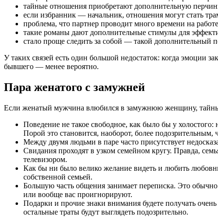
тайные отношения приобретают дополнительную перчин
если избранник — начальник, отношения могут стать тра
проблема, что партнер проводит много времени на работе
такие романы дают дополнительные стимулы для эффект
стало проще следить за собой — такой дополнительный по
У таких связей есть один большой недостаток: когда эмоции за
бывшего — менее вероятно.
Пара женатого с замужней
Если женатый мужчина влюбился в замужнюю женщину, тайны 
Поведение не такое свободное, как было бы у холостого: 
Порой это становится, наоборот, более подозрительным,
Между двумя людьми в паре часто присутствует недоска
Свидания проходят в узком семейном кругу. Правда, сем
телевизором.
Как бы ни было велико желание видеть и любить любовни
собственной семьей.
Большую часть общения занимает переписка. Это обычно 
или вообще вас проигнорируют.
Подарки и прочие знаки внимания будете получать очень
остальные траты будут выглядеть подозрительно.