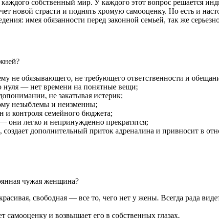
 каждого собственный мир. У каждого этот вопрос решается инди
а счет новой страсти и поднять хромую самооценку. Но есть и на
ения: имея обязанности перед законной семьей, так же серьезн
ужней?
 чему не обязывающего, не требующего ответственности и обещан
 нуля — нет времени на понятные вещи;
едопонимании, не закатывая истерик;
ому незыблемы и неизменны;
н и контроля семейного бюджета;
— они легко и непринужденно прекратятся;
, создает дополнительный приток адреналина и привносит в о
тоянная чужая женщина?
асивая, свободная — все то, чего нет у жены. Всегда рада виде
т самооценку и возвышает его в собственных глазах.