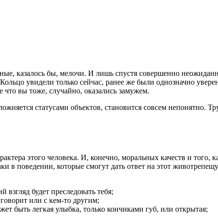
ные, казалось бы, мелочи. И лишь спустя совершенно неожиданн
ольцо увидели только сейчас, ранее же были однозначно уверен
 что вы тоже, случайно, оказались замужем.
ложняется статусами объектов, становится совсем непонятно. Тр
актера этого человека. И, конечно, моральных качеств и того, к
 в поведении, которые смогут дать ответ на этот животрепещущ
й взгляд будет преследовать тебя;
й говорит или с кем-то другим;
ожет быть легкая улыбка, только кончиками губ, или открытая;