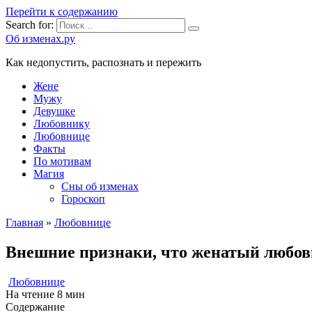
Перейти к содержанию
Search for:
Об изменах.ру
Как недопустить, распознать и пережить
Жене
Мужу
Девушке
Любовнику
Любовнице
Факты
По мотивам
Магия
Сны об изменах
Гороскоп
Главная
»
Любовнице
Внешние признаки, что женатый любов
Любовнице
На чтение
8 мин
Содержание