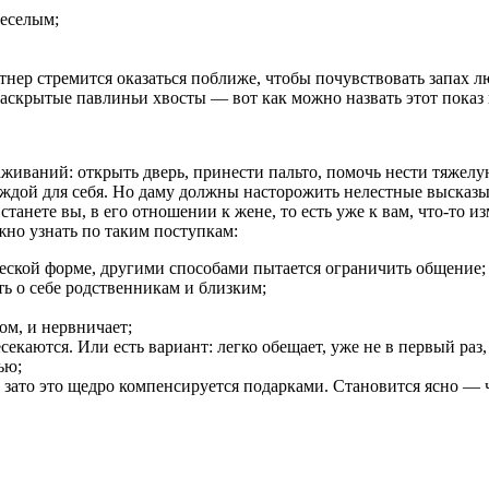
веселым;
нер стремится оказаться поближе, чтобы почувствовать запах
раскрытые павлиньи хвосты — вот как можно назвать этот пока
живаний: открыть дверь, принести пальто, помочь нести тяжел
дой для себя. Но даму должны насторожить нелестные высказыв
танете вы, в его отношении к жене, то есть уже к вам, что-то и
жно узнать по таким поступкам:
ческой форме, другими способами пытается ограничить общение;
ть о себе родственникам и близким;
ом, и нервничает;
каются. Или есть вариант: легко обещает, уже не в первый раз, 
ью;
, зато это щедро компенсируется подарками. Становится ясно — 