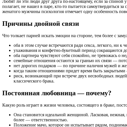
Любят ли эти люди друг друга по-настоящему, если за спиной у
полагает, не нашел в паре, кто-то пытается самоутвердиться з
женатого мужчины психология отмечает одну особенность повед
Причины двойной связи
Что толкает парней искать эмоции на стороне, тем более с зам
оба в этом случае встречаются ради секса, легкого, ни к
ухаживания и конфетно-букетный период сокращаются до
оба партнера чувствуют себя спокойно, не тревожась о н
семейные отношения остаются за гранью их связи — пот
нет дорогих подарков — по причине наличия мужей и же
когда таким отношениями придет время быть закрытыми 
риск, возникающий при встрече двух несвободных людей
классического брака.
Постоянная любовница — почему?
Какую роль играет в жизни человека, состоящего в браке, пос
Она становится идеальной женщиной. Ласковая, нежная, кр
более — ответственностью.
Положение мачо, которое он испытывает рядом, поднимае