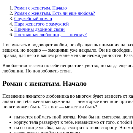
Роман с женатым. Начало
Роман с женатым. Есть ли еще любовь?
Служебный роман
Пара женатого с замужней
Причины двойной связи
Постоянная любовница — почему?
Погружаясь в водоворот любви, не обращаешь внимания на раз
вещами, но поздно — эмоциями уже накрыло. Он не свободен. К
правда, для него в вашем романе меньше неожиданностей. Разве
Влюбленность само по себе непростое чувство, но когда еще ос
любовник. Но попробовать стоит.
Роман с женатым. Начало
Поведение женатого любовника во многом будет зависеть от хар
любит ли тебя женатый мужчина — некоторые внешние признаки
но все может быть. Так вот — может ли быть?
пытается поймать твой взгляд. Куда бы ни смотрела, долги
корпус тела развернут к тебе, независимо от того, с тобо
на его лице улыбка, когда смотрит в твою сторону. Это м
готов всегда прийти на помощь;