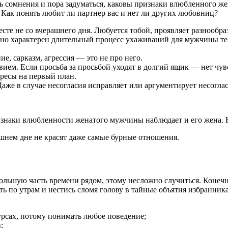
ь сомнения и пора задуматься, каковы признаки влюбленного жен
? Как понять любит ли партнер вас и нет ли других любовниц?
сте не со вчерашнего дня. Любуется тобой, проявляет разнообр
обенно характерен длительный процесс ухаживаний для мужчины т
е, сарказм, агрессия — это не про него.
вием. Если просьба за просьбой уходят в долгий ящик — нет чув
ресы на первый план.
Даже в случае несогласия исправляет или аргументирует несоглас
наки влюбленности женатого мужчины наблюдает и его жена. К
шнем дне не красят даже самые бурные отношения.
ольшую часть времени рядом, этому несложно случиться. Конечн
ь по утрам и нестись сломя голову в тайные объятия избранник
урсах, потому понимать любое поведение;
;