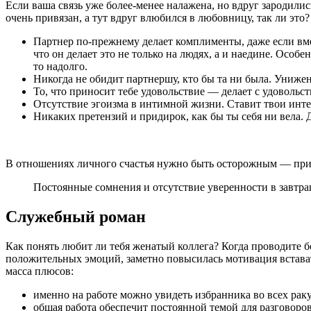
Если ваша связь уже более-менее налажена, но вдруг зародилис
очень привязан, а тут вдруг влюбился в любовницу, так ли это
Партнер по-прежнему делает комплименты, даже если вме
что он делает это не только на людях, а и наедине. Ос
то надолго.
Никогда не обидит партнершу, кто бы та ни была. Унижени
То, что приносит тебе удовольствие — делает с удовольст
Отсутствие эгоизма в интимной жизни. Ставит твои инте
Никаких претензий и придирок, как бы ты себя ни вела. 
В отношениях личного счастья нужно быть осторожным — приз
Постоянные сомнения и отсутствие уверенности в завтра
Служебный роман
Как понять любит ли тебя женатый коллега? Когда проводите б
положительных эмоций, заметно повысилась мотивация встават
масса плюсов:
именно на работе можно увидеть избранника во всех рак
общая работа обеспечит постоянной темой для разговоров