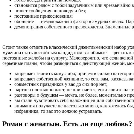
становится рядом с тобой задумчивым или чрезвычайно 
пишет сообщения по поводу и без;
постоянные прикосновения;
обоняние — немаловажный фактор в амурных делах. Парт
демонстрация собственного превосходства. Знаменитые 
Стоит также отметить классический джентльменский набор уха
мужчина стать достойным кандидатом в любимые — решать каж
постоянные жалобы на супругу. Маловероятно, что если женой с
серьезные планы, чтобы разводиться с действующей женой, мо
запрещает звонить кому-либо, причем в сильно категори
запрещает собственной женщине, то есть вам, рассказыва
совместных праздников у вас до сих пор нет;
партнер постоянно лжет, не признается, если ловите на эт
разговоры о будущем — мечта, не более, моментально пресе
вы стали чувствовать себя наложницей или собственност
внимания получаете не настолько много, как хотелось бы
избранника, то вас это должно устраивать.
Роман с женатым. Есть ли еще любовь?