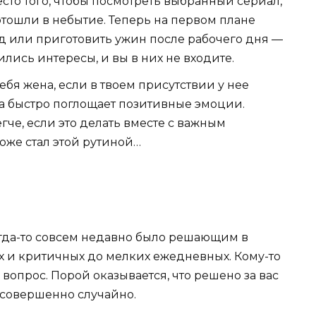
сто того, чтобы посмотреть выбранный сериал,
тошли в небытие. Теперь на первом плане
ед или приготовить ужин после рабочего дня —
вились интересы, и вы в них не входите.
ебя жена, если в твоем присутствии у нее
на быстро поглощает позитивные эмоции.
гче, если это делать вместе с важным
 тоже стал этой рутиной…
огда-то совсем недавно было решающим в
ых и критичных до мелких ежедневных. Кому-то
опрос. Порой оказывается, что решено за вас
м совершенно случайно.