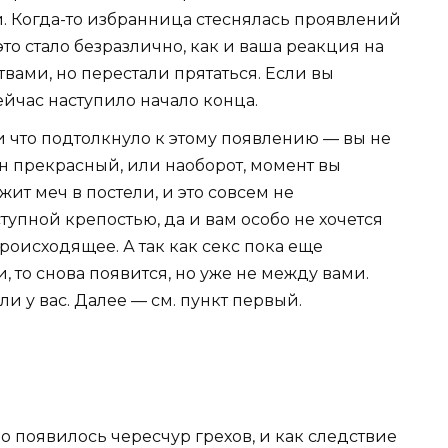
. Когда-то избранница стеснялась проявлений
это стало безразлично, как и ваша реакция на
твами, но перестали прятаться. Если вы
сейчас наступило начало конца.
и что подтолкнуло к этому появлению — вы не
ин прекрасный, или наоборот, момент вы
ит меч в постели, и это совсем не
тупной крепостью, да и вам особо не хочется
происходящее. А так как секс пока еще
 то снова появится, но уже не между вами.
или у вас. Далее — см. пункт первый.
о появилось чересчур грехов, и как следствие