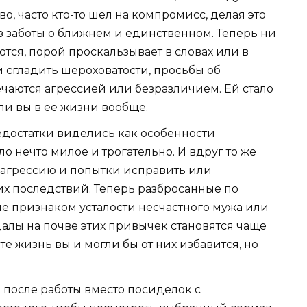
о, часто кто-то шел на компромисс, делая это
з заботы о ближнем и единственном. Теперь ни
тся, порой проскальзывает в словах или в
и сгладить шероховатости, просьбы об
чаются агрессией или безразличием. Ей стало
 ли вы в ее жизни вообще.
недостатки виделись как особенности
ло нечто милое и трогательно. И вдруг то же
ь агрессию и попытки исправить или
их последствий. Теперь разбросанные по
не признаком усталости несчастного мужа или
далы на почве этих привычек становятся чаще
те жизнь вы и могли бы от них избавится, но
после работы вместо посиделок с