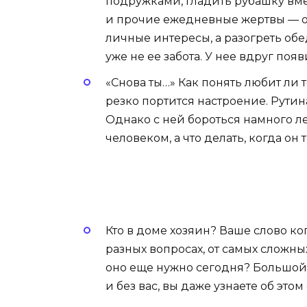
подружками, гладить рубашку вме
и прочие ежедневные жертвы — о
личные интересы, а разогреть об
уже не ее забота. У нее вдруг поя
«Снова ты…» Как понять любит ли т
резко портится настроение. Рути
Однако с ней бороться намного ле
человеком, а что делать, когда он
Кто в доме хозяин? Ваше слово к
разных вопросах, от самых сложн
оно еще нужно сегодня? Большой в
и без вас, вы даже узнаете об это