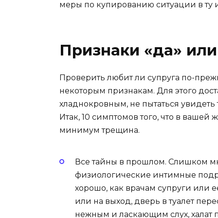
меры по купированию ситуации в ту 
Признаки «да» или
Проверить любит ли супруга по-преж
некоторым признакам. Для этого дос
хладнокровным, не пытаться увидеть то
Итак, 10 симптомов того, что в ваше
минимум трещина.
Все тайны в прошлом. Слишком мн
физиологические интимные подро
хорошо, как врачам супруги или е
или на выход, дверь в туалет пере
нежным и ласкающим слух, халат