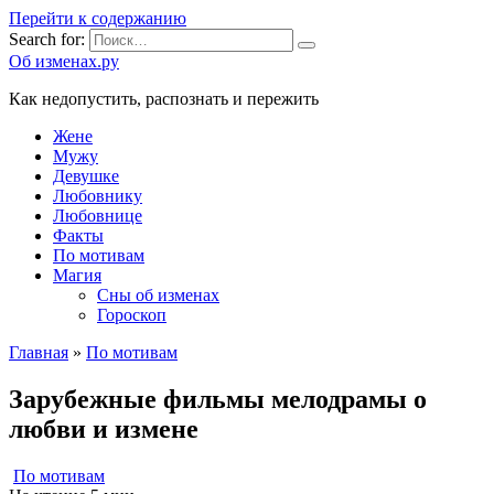
Перейти к содержанию
Search for:
Об изменах.ру
Как недопустить, распознать и пережить
Жене
Мужу
Девушке
Любовнику
Любовнице
Факты
По мотивам
Магия
Сны об изменах
Гороскоп
Главная
»
По мотивам
Зарубежные фильмы мелодрамы о
любви и измене
По мотивам