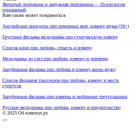
Женатый любовник и замужняя любовница — Психология
отношений
Вам также может понравиться
Английские анекдоты про неверных жен, измену мужа (18+)
Грустные фильмы мелодрамы про супружескую измену
Список кино про любовь, страсть и измену
Мелодрамы до слез про любовь, измену и деревню
Зарубежные фильмы про любовь и измену жены мужу
Список фильмов триллеров про любовь, измену и месть
супругов
Зарубежные фильмы про измены и любовные треугольники
Русские мелодрамы про любовь, измену и предательство
© 2025 Об изменах.ру