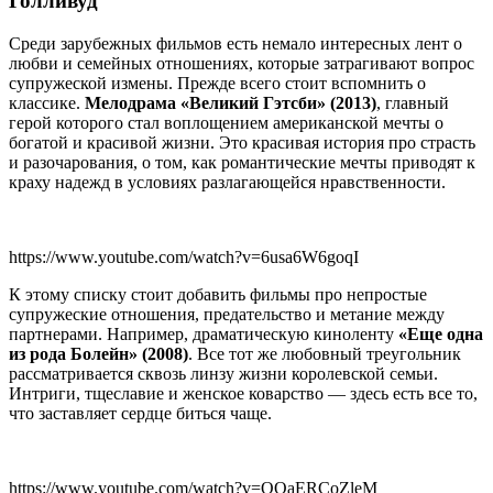
Голливуд
Среди зарубежных фильмов есть немало интересных лент о
любви и семейных отношениях, которые затрагивают вопрос
супружеской измены. Прежде всего стоит вспомнить о
классике.
Мелодрама «Великий Гэтсби» (2013)
, главный
герой которого стал воплощением американской мечты о
богатой и красивой жизни. Это красивая история про страсть
и разочарования, о том, как романтические мечты приводят к
краху надежд в условиях разлагающейся нравственности.
https://www.youtube.com/watch?v=6usa6W6goqI
К этому списку стоит добавить фильмы про непростые
супружеские отношения, предательство и метание между
партнерами. Например, драматическую киноленту
«Еще одна
из рода Болейн» (2008)
. Все тот же любовный треугольник
рассматривается сквозь линзу жизни королевской семьи.
Интриги, тщеславие и женское коварство — здесь есть все то,
что заставляет сердце биться чаще.
https://www.youtube.com/watch?v=QQaERCoZleM