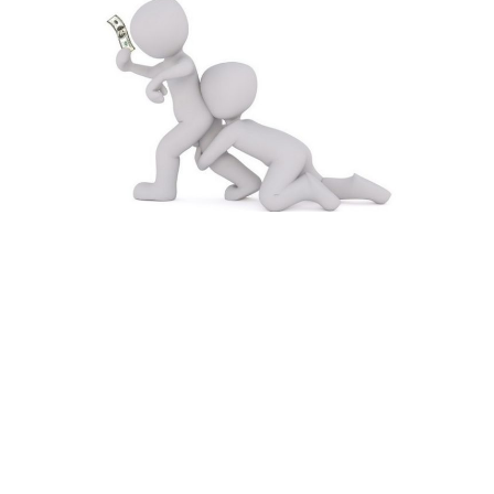
Что делать, если муж жадный на
деньги — Советы психолога жене
Как научиться манипулировать
мужчиной — Психология